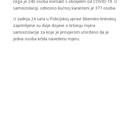
čega je 240 osoba kontakt s oboljelim od COVID-19. U
samoizolaciji, odnosno kućnoj karanteni je 377 osoba.
U zadnja 24 sata u Policijskoj upravi šibensko-kninskoj
zaprimljene su dvije dojave o kršenju mjera
samoizolacije za koje je provjerom utvrđeno da je
jedna osoba kršila navedenu mjeru.
Kraljevski grad Knin 26. i 27. rujna postaje
središte outdoor sporta, aktivnog odmora i
obiteljske zabave, u sklopu petog Dalmatia
Šibenik Outdoor Festivala, u organizaciji TZ
Šibensko-kninske županije i TZ Knin. I ovu godinu
vas očekuju zanimljiva natjecanja u...