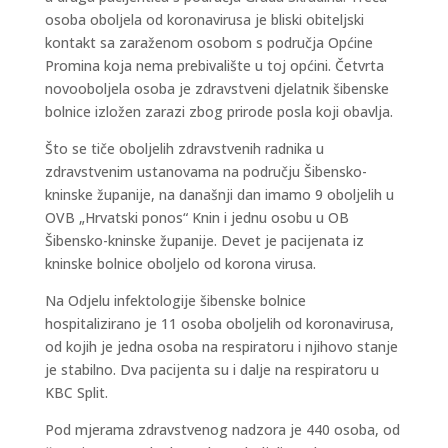
osoba oboljela od koronavirusa je bliski obiteljski
kontakt sa zaraženom osobom s područja Općine
Promina koja nema prebivalište u toj općini. Četvrta
novooboljela osoba je zdravstveni djelatnik šibenske
bolnice izložen zarazi zbog prirode posla koji obavlja.
Što se tiče oboljelih zdravstvenih radnika u
zdravstvenim ustanovama na području Šibensko-
kninske županije, na današnji dan imamo 9 oboljelih u
OVB „Hrvatski ponos“ Knin i jednu osobu u OB
Šibensko-kninske županije. Devet je pacijenata iz
kninske bolnice oboljelo od korona virusa.
Na Odjelu infektologije šibenske bolnice
hospitalizirano je 11 osoba oboljelih od koronavirusa,
od kojih je jedna osoba na respiratoru i njihovo stanje
je stabilno. Dva pacijenta su i dalje na respiratoru u
KBC Split.
Pod mjerama zdravstvenog nadzora je 440 osoba, od