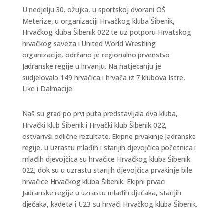
U nedjelju 30. ožujka, u sportskoj dvorani OŠ
Meterize, u organizaciji Hrvačkog kluba Šibenik,
Hrvačkog kluba Šibenik 022 te uz potporu Hrvatskog
hrvačkog saveza i United World Wrestling
organizacije, održano je regionalno prvenstvo
Jadranske regije u hrvanju. Na natjecanju je
sudjelovalo 149 hrvačica i hrvača iz 7 klubova Istre,
Like i Dalmacije.
Naš su grad po prvi puta predstavljala dva kluba,
Hrvački klub Šibenik i Hrvački klub Šibenik 022,
ostvarivši odlične rezultate. Ekipne prvakinje Jadranske
regije, u uzrastu mlađih i starijih djevojčica početnica i
mlađih djevojčica su hrvačice Hrvačkog kluba Šibenik
022, dok su u uzrastu starijih djevojčica prvakinje bile
hrvačice Hrvačkog kluba Šibenik. Ekipni prvaci
Jadranske regije u uzrastu mlađih dječaka, starijih
dječaka, kadeta i U23 su hrvači Hrvačkog kluba Šibenik.