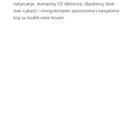
natjecanje, domaćinu OŠ Meterize, Glazbenoj školi
Ivan Lukačić i mnogobrojnim sponzorima i navijačima
koji su bodrili naše hrvače.
Kraljevski grad Knin 26. i 27. rujna postaje
središte outdoor sporta, aktivnog odmora i
obiteljske zabave, u sklopu petog Dalmatia
Šibenik Outdoor Festivala, u organizaciji TZ
Šibensko-kninske županije i TZ Knin. I ovu godinu
vas očekuju zanimljiva natjecanja u...