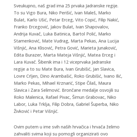
Sveukupno, naš grad ima 25 prvaka Jadranske regije.
To su Vigo Bura, Niko Perišić, Ivan Maleš, Marko
Bulat, Karlo Ušić, Petar Erceg, Vito Copić, Filip Nakić,
Franko Ercegović, Jakov Bulat, Ivan Shapovalov,
Andrija Kuvač, Luka Batinica, Bartol Polić, Marko
Stamenković, Mate Vudrag, Marta Pekas, Ana Lucija
Višnjić, Ana Klisović, Petra Gović, Marieta Junaković,
Edita Burazer, Marta Mateja Višnjić, Matea Erceg i
Lara Kuvač. Šibenik ima i 12 viceprvaka Jadranske
regije a to su Mate Bura, Ivan Grubišić, Jan Slavica,
Lovre Crljen, Dino Arambašić, Roko Grubišić, Ivano Ilić,
Marko Pekas, Mihael Krznarić, Stipe Čilaš, Maura
Slavica i Zara Selimović. Brončane medalje osvojili su
Roko Malenica, Rafael Pivac, Šimun Grabovac, Niko
Labor, Luka Trklja, Filip Dobra, Gabriel Šuperba, Niko
Živković i Petar Višnjić.
Ovim putem u ime svih naših hrvačica i hrvača želimo
zahvaliti svima koji su pomogli organizirati ovo