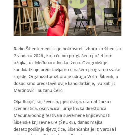
Radio Šibenik medijski je pokrovitelj izbora za šibensku
Grandecu 2026., koja će biti proglašena početkom
ožujka, uz Međunarodni dan žena. Ovogodišnje
kandidatkinje predstavljamo u našem programu svake
srijede. Organizator izbora je udruga Volim Šibenik, a
dosad smo predstavili dvije kandidatkinje, Ivu Sabljić
Martinović i Suzanu Čelić.
Olja Runjić, književnica, pjesnikinja, dramatičarka i
scenaristica, osnivačica i umjetnička direktorica
Međunarodnog festivala suvremene knjiiževnosti
Šibenske književne ure (ŠKURE), danas majka
desetogodišnje djevojčice, Šibenčanka je iz Varoša i