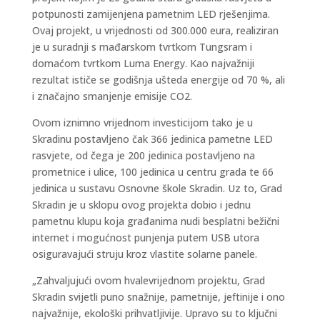
potpunosti zamijenjena pametnim LED rješenjima.
Ovaj projekt, u vrijednosti od 300.000 eura, realiziran
je u suradnji s mađarskom tvrtkom Tungsram i
domaćom tvrtkom Luma Energy. Kao najvažniji
rezultat ističe se godišnja ušteda energije od 70 %, ali
i značajno smanjenje emisije CO2.
Ovom iznimno vrijednom investicijom tako je u
Skradinu postavljeno čak 366 jedinica pametne LED
rasvjete, od čega je 200 jedinica postavljeno na
prometnice i ulice, 100 jedinica u centru grada te 66
jedinica u sustavu Osnovne škole Skradin. Uz to, Grad
Skradin je u sklopu ovog projekta dobio i jednu
pametnu klupu koja građanima nudi besplatni bežični
internet i mogućnost punjenja putem USB utora
osiguravajući struju kroz vlastite solarne panele.
„Zahvaljujući ovom hvalevrijednom projektu, Grad
Skradin svijetli puno snažnije, pametnije, jeftinije i ono
najvažnije, ekološki prihvatljivije. Upravo su to ključni