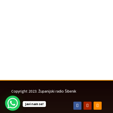
U povodu koncerta Marka Perkovića
Thompsona koji će se održati u utorak, 4.
kolovoza 2026. godine na stadionu Šubićevac u
Šibeniku, a zbog očekivanog velikog broja
posjetitelja, izrađena je posebna prometna
studija temeljem koje će biti uspostavljena
privremena...
Copyright 2023. Županijski radio Šibenik
Javi nam se!