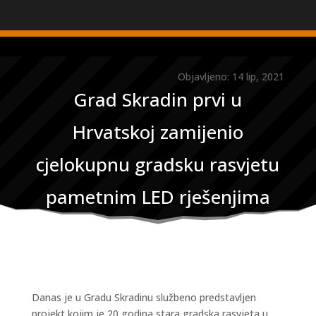
Objavljeno: 14 lip, 2021
Grad Skradin prvi u
Hrvatskoj zamijenio
cjelokupnu gradsku rasvjetu
pametnim LED rješenjima
Danas je u Gradu Skradinu službeno predstavljen
projekt kojim je 20 godina stara gradska rasvjeta u