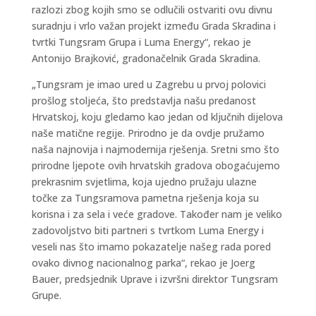
razlozi zbog kojih smo se odlučili ostvariti ovu divnu
suradnju i vrlo važan projekt između Grada Skradina i
tvrtki Tungsram Grupa i Luma Energy“, rekao je
Antonijo Brajković, gradonačelnik Grada Skradina.
„Tungsram je imao ured u Zagrebu u prvoj polovici
prošlog stoljeća, što predstavlja našu predanost
Hrvatskoj, koju gledamo kao jedan od ključnih dijelova
naše matične regije. Prirodno je da ovdje pružamo
naša najnovija i najmodernija rješenja. Sretni smo što
prirodne ljepote ovih hrvatskih gradova obogaćujemo
prekrasnim svjetlima, koja ujedno pružaju ulazne
točke za Tungsramova pametna rješenja koja su
korisna i za sela i veće gradove. Također nam je veliko
zadovoljstvo biti partneri s tvrtkom Luma Energy i
veseli nas što imamo pokazatelje našeg rada pored
ovako divnog nacionalnog parka“, rekao je Joerg
Bauer, predsjednik Uprave i izvršni direktor Tungsram
Grupe.