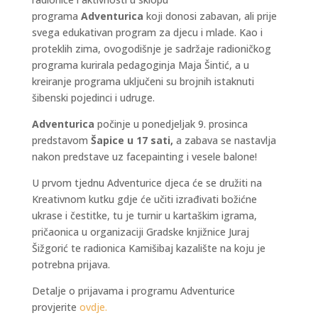
programa
Adventurica
koji donosi zabavan, ali prije
svega edukativan program za djecu i mlade. Kao i
proteklih zima, ovogodišnje je sadržaje radioničkog
programa kurirala pedagoginja Maja Šintić, a u
kreiranje programa uključeni su brojnih istaknuti
šibenski pojedinci i udruge.
Adventurica
počinje u ponedjeljak 9. prosinca
predstavom
Šapice u 17 sati,
a zabava se nastavlja
nakon predstave uz facepainting i vesele balone!
U prvom tjednu Adventurice djeca će se družiti na
Kreativnom kutku gdje će učiti izrađivati božićne
ukrase i čestitke, tu je turnir u kartaškim igrama,
pričaonica u organizaciji Gradske knjižnice Juraj
Šižgorić te radionica Kamišibaj kazalište na koju je
potrebna prijava.
Detalje o prijavama i programu Adventurice
provjerite
ovdje.