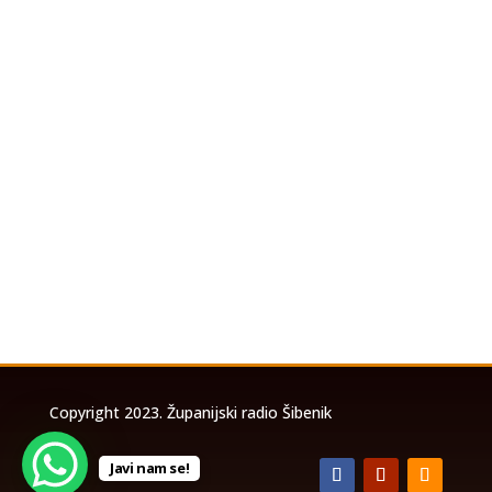
U povodu koncerta Marka Perkovića
Thompsona koji će se održati u utorak, 4.
kolovoza 2026. godine na stadionu Šubićevac u
Šibeniku, a zbog očekivanog velikog broja
posjetitelja, izrađena je posebna prometna
studija temeljem koje će biti uspostavljena
privremena...
Copyright 2023. Županijski radio Šibenik
Javi nam se!