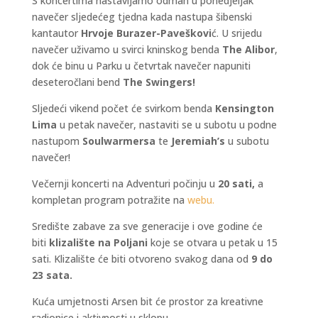
S koncertima nastavljamo odmah u ponedjeljak
navečer sljedećeg tjedna kada nastupa šibenski
kantautor
Hrvoje Burazer-Paveškovi
ć. U srijedu
navečer uživamo u svirci kninskog benda
The Alibor
,
dok će binu u Parku u četvrtak navečer napuniti
deseteročlani bend
The Swingers!
Sljedeći vikend počet će svirkom benda
Kensington
Lima
u petak navečer, nastaviti se u subotu u podne
nastupom
Soulwarmersa
te
Jeremiah’s
u subotu
navečer!
Večernji koncerti na Adventuri počinju u
20 sati,
a
kompletan program potražite na
webu.
Središte zabave za sve generacije i ove godine će
biti
klizalište na Poljani
koje se otvara u petak u 15
sati. Klizalište će biti otvoreno svakog dana od
9 do
23 sata.
Kuća umjetnosti Arsen bit će prostor za kreativne
radionice i aktivnosti u sklopu