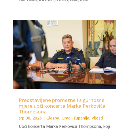
Predstavljene prometne i sigurnosne
mjere uoči koncerta Marka Perkovića
Thompsona
srp 30, 2026
|
Glazba
,
Grad i županija
,
Vijesti
Uoči koncerta Marka Perkovića Thompsona, koji