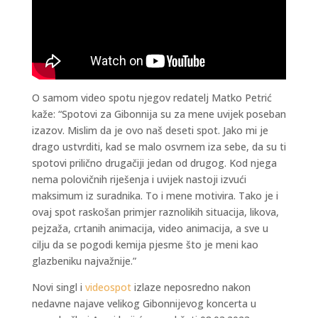
O samom video spotu njegov redatelj Matko Petrić
kaže: “Spotovi za Gibonnija su za mene uvijek poseban
izazov. Mislim da je ovo naš deseti spot. Jako mi je
drago ustvrditi, kad se malo osvrnem iza sebe, da su ti
spotovi prilično drugačiji jedan od drugog. Kod njega
nema polovičnih riješenja i uvijek nastoji izvući
maksimum iz suradnika. To i mene motivira. Tako je i
ovaj spot raskošan primjer raznolikih situacija, likova,
pejzaža, crtanih animacija, video animacija, a sve u
cilju da se pogodi kemija pjesme što je meni kao
glazbeniku najvažnije.”
Novi singl i
videospot
izlaze neposredno nakon
nedavne najave velikog Gibonnijevog koncerta u