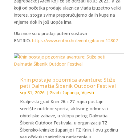
zagrebačkoj Areni koji će se održati 08.03.2023., a za
koji od početka prodaje ulaznica vlada izuzetno veliki
interes, stoga svima preporučujemo da ih kupe na
vrijeme dok ih još uopće ima.
Ulaznice su u prodaji putem sustava
ENTRIO:
https://www.entrio.hr/
event/gibonni-12807
Knin postaje pozornica avanture: Stiže
peti Dalmatia Šibenik Outdoor Festival
srp 31, 2026
|
Grad i županija
,
Vijesti
Kraljevski grad Knin 26. i 27. rujna postaje
središte outdoor sporta, aktivnog odmora i
obiteljske zabave, u sklopu petog Dalmatia
Šibenik Outdoor Festivala, u organizaciji TZ
Šibensko-kninske županije i TZ Knin. I ovu godinu
vas očekuju zanimljiva natjecanja u...