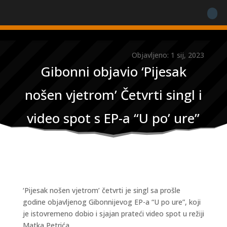
Objavljeno: 1 sij, 2023
Gibonni objavio ‘Pijesak
nošen vjetrom’ Četvrti singl i
video spot s EP-a “U po’ ure”
‘Pijesak nošen vjetrom’ četvrti je singl sa prošle
godine objavljenog Gibonnijevog EP-a “U po ure”, koji
je istovremeno dobio i sjajan prateći video spot u režiji
Matka Petrića.