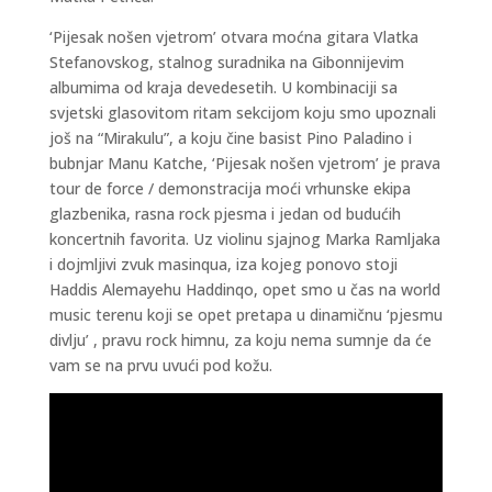
‘Pijesak nošen vjetrom’ otvara moćna gitara Vlatka
Stefanovskog, stalnog suradnika na Gibonnijevim
albumima od kraja devedesetih. U kombinaciji sa
svjetski glasovitom ritam sekcijom koju smo upoznali
još na “Mirakulu”, a koju čine basist Pino Paladino i
bubnjar Manu Katche, ‘Pijesak nošen vjetrom’ je prava
tour de force / demonstracija moći vrhunske ekipa
glazbenika, rasna rock pjesma i jedan od budućih
koncertnih favorita. Uz violinu sjajnog Marka Ramljaka
i dojmljivi zvuk masinqua, iza kojeg ponovo stoji
Haddis Alemayehu Haddinqo, opet smo u čas na world
music terenu koji se opet pretapa u dinamičnu ‘pjesmu
divlju’ , pravu rock himnu, za koju nema sumnje da će
vam se na prvu uvući pod kožu.