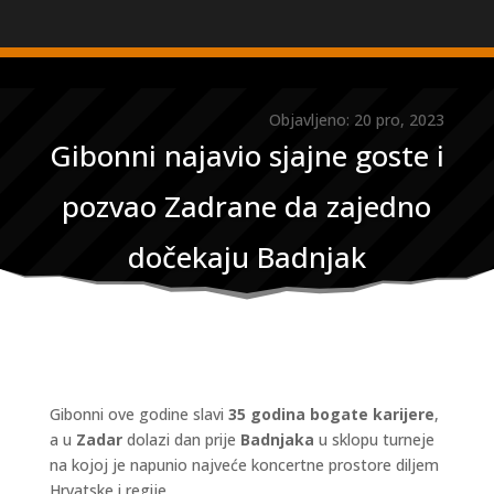
Objavljeno: 20 pro, 2023
Gibonni najavio sjajne goste i
pozvao Zadrane da zajedno
dočekaju Badnjak
Gibonni ove godine slavi
35 godina bogate karijere
,
a u
Zadar
dolazi dan prije
Badnjaka
u sklopu turneje
na kojoj je napunio najveće koncertne prostore diljem
Hrvatske i regije.