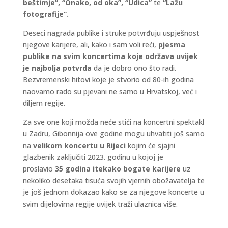
beštimje”, “Onako, od oka”, “Udica”
te
“Lažu
fotografije”.
Deseci nagrada publike i struke potvrđuju uspješnost
njegove karijere, ali, kako i sam voli reći,
pjesma
publike na svim koncertima koje održava uvijek
je najbolja potvrda
da je dobro ono što radi.
Bezvremenski hitovi koje je stvorio od 80-ih godina
naovamo rado su pjevani ne samo u Hrvatskoj, već i
diljem regije.
Za sve one koji možda neće stići na koncertni spektakl
u Zadru, Gibonnija ove godine mogu uhvatiti još samo
na
velikom koncertu u Rijeci
kojim će sjajni
glazbenik zaključiti 2023. godinu u kojoj je
proslavio
35 godina itekako bogate karijere
uz
nekoliko desetaka tisuća svojih vjernih obožavatelja te
je još jednom
dokazao kako se za njegove koncerte u
svim dijelovima regije uvijek traži ulaznica više.