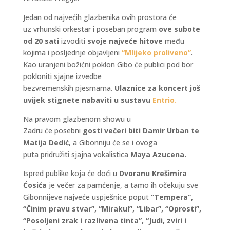
Jedan od najvećih glazbenika ovih prostora će
uz vrhunski orkestar i poseban program
ove subote
od 20 sati
izvoditi
svoje najveće hitove
među
kojima i posljednje objavljeni
“Mlijeko proliveno”
.
Kao uranjeni božićni poklon Gibo će publici pod bor
pokloniti sjajne izvedbe
bezvremenskih pjesmama.
Ulaznice za koncert još
uvijek stignete nabaviti u sustavu
Entrio.
Na pravom glazbenom showu u
Zadru će posebni
gosti večeri biti Damir Urban te
Matija Dedić
, a Gibonniju će se i ovoga
puta pridružiti sjajna vokalistica
Maya Azucena.
Ispred publike koja će doći u
Dvoranu Krešimira
Ćosića
je večer za pamćenje, a tamo ih očekuju sve
Gibonnijeve najveće uspješnice poput
“Tempera”,
“Činim pravu stvar”, “Mirakul”, “Libar”, “Oprosti”,
“Posoljeni zrak i razlivena tinta”, “Judi, zviri i