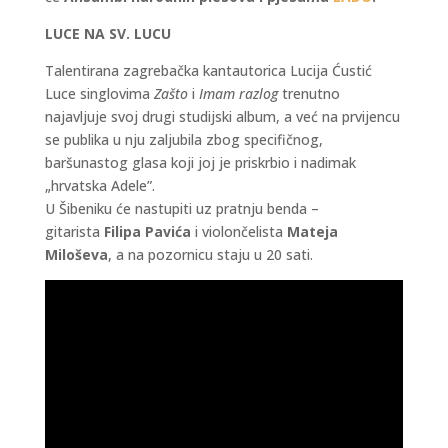
LUCE NA SV. LUCU
Talentirana zagrebačka kantautorica Lucija Ćustić
Luce singlovima
Zašto
i
Imam razlog
trenutno
najavljuje svoj drugi studijski album, a već na prvijencu
se publika u nju zaljubila zbog specifičnog,
baršunastog glasa koji joj je priskrbio i nadimak
„hrvatska Adele”.
U Šibeniku će nastupiti uz pratnju benda –
gitarista
Filipa Pavića
i violončelista
Mateja
Miloševa
, a na pozornicu staju u 20 sati.