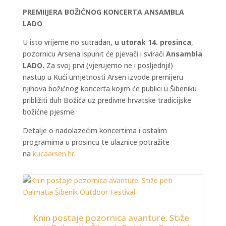
PREMIIJERA BOŽIĆNOG KONCERTA ANSAMBLA
LADO
U isto vrijeme no sutradan,
u utorak 14. prosinca
,
pozornicu Arsena ispunit će pjevači i svirači
Ansambla
LADO.
Za svoj prvi (vjerujemo ne i posljednji!)
nastup u Kući umjetnosti Arsen izvode premijeru
njihova božićnog koncerta kojim će publici u Šibeniku
približiti duh Božića uz predivne hrvatske tradicijske
božićne pjesme.
Detalje o nadolazećim koncertima i ostalim
programima u prosincu te ulaznice potražite
na
kucaarsen.hr
.
Knin postaje pozornica avanture: Stiže