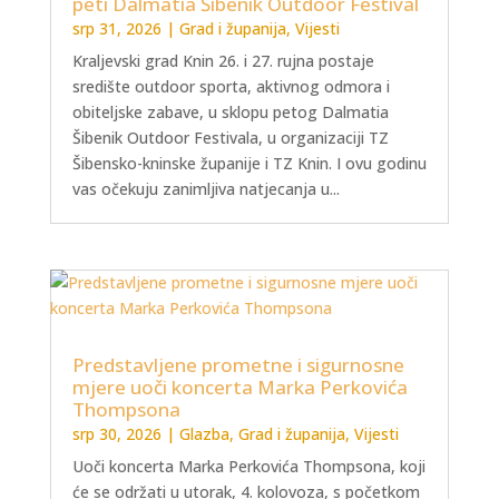
peti Dalmatia Šibenik Outdoor Festival
srp 31, 2026
|
Grad i županija
,
Vijesti
Kraljevski grad Knin 26. i 27. rujna postaje
središte outdoor sporta, aktivnog odmora i
obiteljske zabave, u sklopu petog Dalmatia
Šibenik Outdoor Festivala, u organizaciji TZ
Šibensko-kninske županije i TZ Knin. I ovu godinu
vas očekuju zanimljiva natjecanja u...
Predstavljene prometne i sigurnosne
mjere uoči koncerta Marka Perkovića
Thompsona
srp 30, 2026
|
Glazba
,
Grad i županija
,
Vijesti
Uoči koncerta Marka Perkovića Thompsona, koji
će se održati u utorak, 4. kolovoza, s početkom