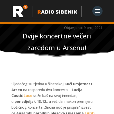
Objavljeno: 9 pro, 2021
Dvije koncertne večeri
zaredom u Arsenu!
Sljedećeg su tjedna u šibenskoj
Kući umjetnosti
Arsen
na rasporedu dva koncerta –
Lucija
Ćustić
Luce
stiže baš na svoj imendan,
u
ponedjeljak 13.12
., a već dan nakon premijeru
božićnog koncerta „Srićna noć je prispila” izvest
će
Ansambl narodnih plesova i pjesama
LADO
.