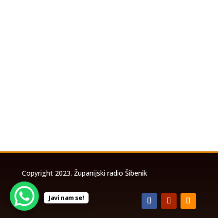
U povodu koncerta Marka Perkovića
Thompsona koji će se održati u utorak, 4.
kolovoza 2026. godine na stadionu Šubićevac u
Šibeniku, a zbog očekivanog velikog broja
posjetitelja, izrađena je posebna prometna
studija temeljem koje će biti uspostavljena
privremena...
Copyright 2023. Županijski radio Šibenik
Javi nam se!