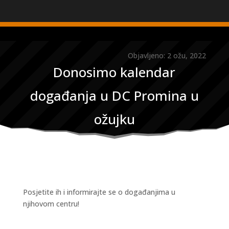
Objavljeno: 2 ožu, 2022
Donosimo kalendar
događanja u DC Promina u
ožujku
Posjetite ih i informirajte se o događanjima u
njihovom centru!