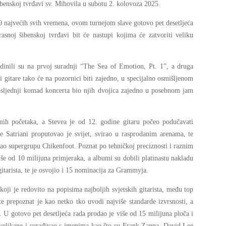
ibenskoj tvrđavi sv. Mihovila u subotu 2. kolovoza 2025.
0 najvećih svih vremena, ovom turnejom slave gotovo pet desetljeća
rasnoj šibenskoj tvrđavi bit će nastupi kojima će zatvoriti veliku
edinili su na prvoj suradnji “The Sea of Emotion, Pt. 1”, a druga
i gitare tako će na pozornici biti zajedno, u specijalno osmišljenom
posljednji komad koncerta bio njih dvojica zajedno u posebnom jam
mih početaka, a Stevea je od 12. godine gitaru počeo podučavati
Joe Satriani proputovao je svijet, svirao u rasprodanim arenama, te
 kao supergrupu Chikenfoot. Poznat po tehničkoj preciznosti i raznim
iše od 10 milijuna primjeraka, a albumi su dobili platinastu nakladu
itarista, te je osvojio i 15 nominacija za Grammyja.
koji je redovito na popisima najboljih svjetskih gitarista, među top
prepoznat je kao netko tko uvodi najviše standarde izvrsnosti, a
 U gotovo pet desetljeća rada prodao je više od 15 milijuna ploča i
velikane i surađivao s imenima kao što su
Frank Zappa, David Lee