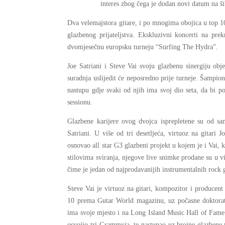
interes zbog čega je dodan novi datum na š
Dva velemajstora gitare, i po mnogima obojica u top 1
glazbenog prijateljstva. Ekskluzivni koncerti na prek
dvomjesečnu europsku turneju “Surfing The Hydra”.
Joe Satriani i Steve Vai svoju glazbenu sinergiju obj
suradnja uslijedit će neposredno prije turneje. Šampion
nastupu gdje svaki od njih ima svoj dio seta, da bi 
sessionu.
Glazbene karijere ovog dvojca isprepletene su od sa
Satriani. U više od tri desetljeća, virtuoz na gitari 
osnovao all star G3 glazbeni projekt u kojem je i Vai,
stilovima sviranja, njegove live snimke prodane su u v
čime je jedan od najprodavanijih instrumentalnih rock g
Steve Vai je virtuoz na gitari, kompozitor i producent 
10 prema Gutar World magazinu, uz počasne doktorate 
ima svoje mjesto i na Long Island Music Hall of Fame.
osvojio tri Grammyja, te nastupao uz brojne glazbene 