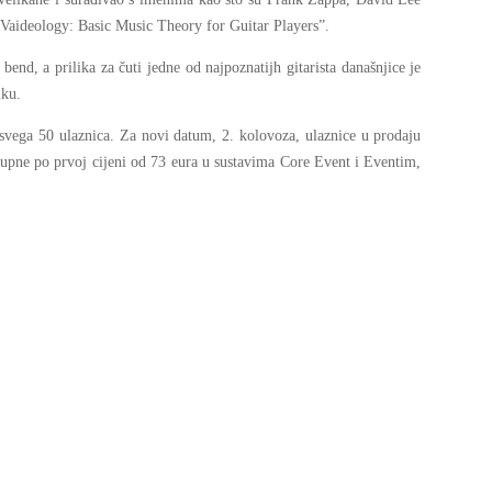
“Vaideology: Basic Music Theory for Guitar Players”.
bend, a prilika za čuti jedne od najpoznatijh gitarista današnjice je
iku.
š svega 50 ulaznica. Za novi datum, 2. kolovoza, ulaznice u prodaju
stupne po prvoj cijeni od 73 eura u sustavima Core Event i Eventim,