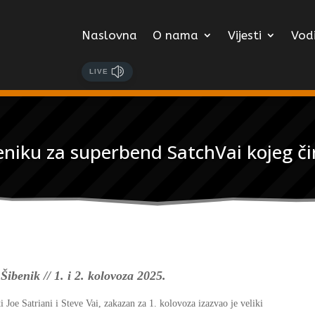
Naslovna
O nama
Vijesti
Vodi
LIVE
iku za superbend SatchVai kojeg čine
Šibenik // 1. i 2. kolovoza 2025.
i Joe Satriani i Steve Vai, zakazan za 1. kolovoza izazvao je veliki