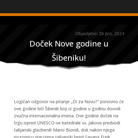
Objavljeno: 26 pro, 2024
Doček Nove godine u
Šibeniku!
Logičan odgovor na pitanje „Di za Novu?“ ponovno će
ove godine biti Šibenik koji iz godine u godinu dovodi
zvučna internacionalna imena. Ove godine doček na
trgu ispred UNESCO-ve katedrale sv. Jakova predvodi
talijanski glazbenik Mario Biondi, dok nakon njega
pozornicu preuzima talijanski bend Savana Funk.