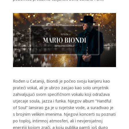
Rođen u Cataniji, Biondi je počeo svoju karijeru kao
prateći vokal, ali je ubrzo zasjao kao solo umjetnik
zahvaljujući svom specifičnom vokalu koji odražava
utjecaje soula, jazza i funka. Njegov album “Handful
of Soul” lansirao ga je u svjetske vode, a surađivao je
s brojnim velikim imenima. Njegovi koncerti su poznati
po toploj, intimnoj atmosferi, ali i nevjerojatnoj
energiji kojom zrači, a koju publika pamti još dugo