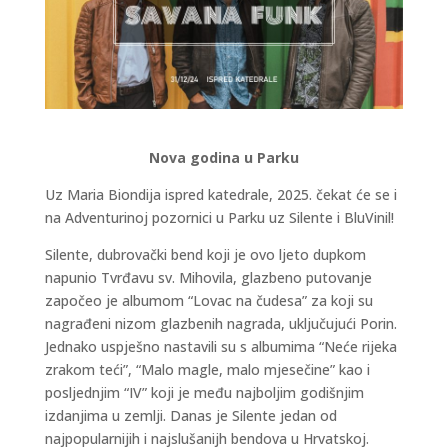
Nova godina u Parku
Uz Maria Biondija ispred katedrale, 2025. čekat će se i
na Adventurinoj pozornici u Parku uz Silente i BluVinil!
Silente, dubrovački bend koji je ovo ljeto dupkom
napunio Tvrđavu sv. Mihovila, glazbeno putovanje
započeo je albumom “Lovac na čudesa” za koji su
nagrađeni nizom glazbenih nagrada, uključujući Porin.
Jednako uspješno nastavili su s albumima “Neće rijeka
zrakom teći”, “Malo magle, malo mjesečine” kao i
posljednjim “IV” koji je među najboljim godišnjim
izdanjima u zemlji. Danas je Silente jedan od
najpopularnijih i najslušanijh bendova u Hrvatskoj.