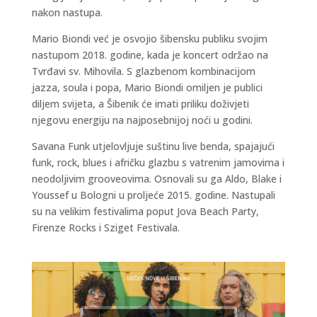
nakon nastupa.
Mario Biondi već je osvojio šibensku publiku svojim
nastupom 2018. godine, kada je koncert održao na
Tvrđavi sv. Mihovila. S glazbenom kombinacijom
jazza, soula i popa, Mario Biondi omiljen je publici
diljem svijeta, a Šibenik će imati priliku doživjeti
njegovu energiju na najposebnijoj noći u godini.
Savana Funk utjelovljuje suštinu live benda, spajajući
funk, rock, blues i afričku glazbu s vatrenim jamovima i
neodoljivim grooveovima. Osnovali su ga Aldo, Blake i
Youssef u Bologni u proljeće 2015. godine. Nastupali
su na velikim festivalima poput Jova Beach Party,
Firenze Rocks i Sziget Festivala.