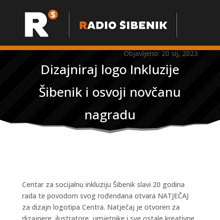
Objavljeno: 20 sij, 2023
Dizajniraj logo Inkluzije
Šibenik i osvoji novčanu
nagradu
Centar za socijalnu inkluziju Šibenik slavi 20 godina
rada te povodom svog rođendana otvara NATJEČAJ
za dizajn logotipa Centra. Natječaj je otvoren za
dizajnere, ilustratore, umjetnike i sve ostale kreativne