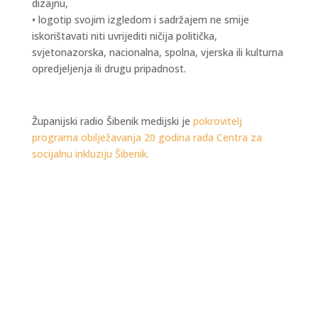
dizajnu,
• logotip svojim izgledom i sadržajem ne smije
iskorištavati niti uvrijediti ničija politička,
svjetonazorska, nacionalna, spolna, vjerska ili kulturna
opredjeljenja ili drugu pripadnost.
Županijski radio Šibenik medijski je
pokrovitelj
programa obilježavanja 20 godina rada Centra za
socijalnu inkluziju Šibenik.
Kraljevski grad Knin 26. i 27. rujna postaje
središte outdoor sporta, aktivnog odmora i