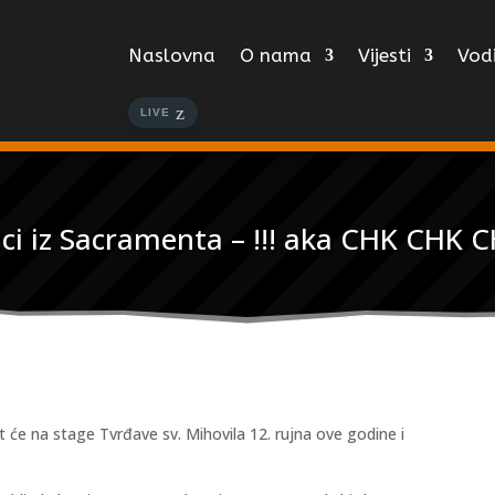
Naslovna
O nama
Vijesti
Vodi
LIVE
ci iz Sacramenta – !!! aka CHK CHK C
t će na stage Tvrđave sv. Mihovila 12. rujna ove godine i