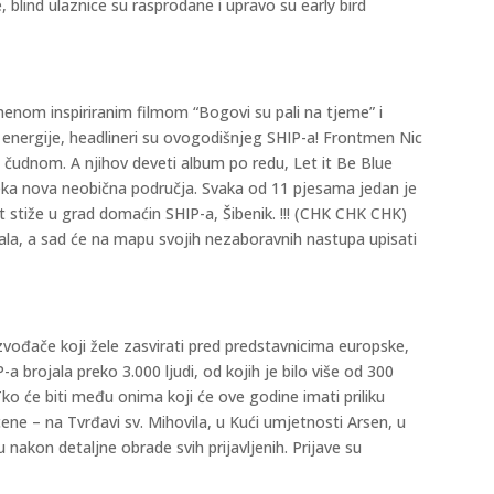
blind ulaznice su rasprodane i upravo su early bird
imenom inspiriranim filmom “Bogovi su pali na tjeme” i
 energije, headlineri su ovogodišnjeg SHIP-a! Frontmen Nic
i čudnom. A njihov deveti album po redu, Let it Be Blue
neka nova neobična područja. Svaka od 11 pjesama jedan je
jet stiže u grad domaćin SHIP-a, Šibenik. !!! (CHK CHK CHK)
tivala, a sad će na mapu svojih nezaboravnih nastupa upisati
vođače koji žele zasvirati pred predstavnicima europske,
P-a brojala preko 3.000 ljudi, od kojih je bilo više od 300
ko će biti među onima koji će ove godine imati priliku
ene – na Tvrđavi sv. Mihovila, u Kući umjetnosti Arsen, u
u nakon detaljne obrade svih prijavljenih. Prijave su