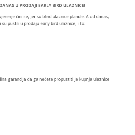
 DANAS U PRODAJI EARLY BIRD ULAZNICE!
erenje čini se, jer su blind ulaznice planule. A od danas,
u pustili u prodaju early bird ulaznice, i to:
dina garancija da ga nećete propustiti je kupnja ulaznice