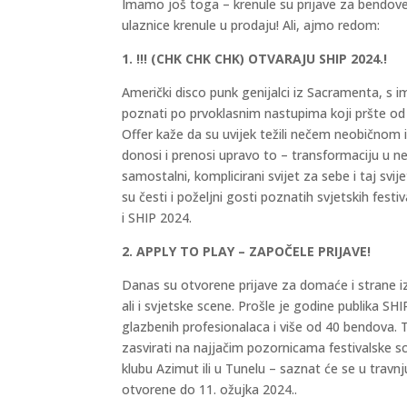
Imamo još toga – krenule su prijave za bendove, 
ulaznice krenule u prodaju! Ali, ajmo redom:
1. !!! (CHK CHK CHK) OTVARAJU SHIP 2024.!
Američki disco punk genijalci iz Sacramenta, s 
poznati po prvoklasnim nastupima koji pršte od
Offer kaže da su uvijek težili nečem neobičnom 
donosi i prenosi upravo to – transformaciju u 
samostalni, komplicirani svijet za sebe i taj svi
su česti i poželjni gosti poznatih svjetskih fes
i SHIP 2024.
2. APPLY TO PLAY – ZAPOČELE PRIJAVE!
Danas su otvorene prijave za domaće i strane iz
ali i svjetske scene. Prošle je godine publika SHI
glazbenih profesionalaca i više od 40 bendova. T
zasvirati na najjačim pozornicama festivalske sc
klubu Azimut ili u Tunelu – saznat će se u travnj
otvorene do 11. ožujka 2024..