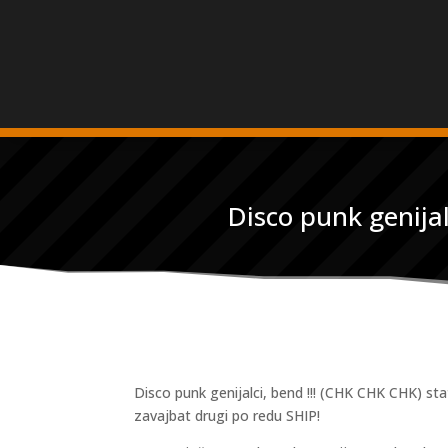
Disco punk genijal
Disco punk genijalci, bend !!! (CHK CHK CHK) sta
zavajbat drugi po redu SHIP!