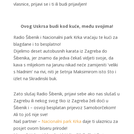
vlasnice, prijavi se i ti ili budi prijavljen!
Ovog Uskrsa budi kod kuće, među svojima!
Radio Šibenik i Nacionalni park Krka vraćaju te kući za
blagdane i to besplatno!
Dijelimo deset autobusnih karata iz Zagreba do
Šibenika, jer znamo da jedva čekaš vidjeti svoje, da
kava s mlijekom na Jarunu nikad neće zamijeniti ‘veliki
s hladnim’ na rivi, niti je šetnja Maksimirom isto što i
izlet na Skradinski buk.
Zato slušaj Radio Šibenik, prijavi sebe ako nas slušaš u
Zagrebu ili nekog svog tko iz Zagreba želi doći u
Šibenik i – osvoji besplatan prijevoz Samoborčekom!
Ali to još nije sve!
Naš partner –
Nacionalni park Krka
daje ti ulaznicu za
posjet ovom biseru prirode!