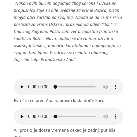
“
Nakon ovih burnih događaja zbog korone i uvedenih
propusnica koje su bile uvedene za vrime Božića, nisan
mogla otići kući/doma svojima. Nadan se da će me srića
poslužiti za vrime Uskrsa i praznika da odem “doli” iz
tmurnog Zagreba. Pošto sam već propustila francusku
salatu za Božić i Novu, nadan se da ću moć uživat u
uskršnjoj šunkici, domaćin karutulama i bojanju jaja sa
svojom familijom. Pozdrave iz trenutno oblačnog
Zagreba šalje Primoštenka Ana!
”
Evo šta će prvo Ana napraviti kada dođe kući:
A i proslo je dosta vremena otkad je zadnji put bila