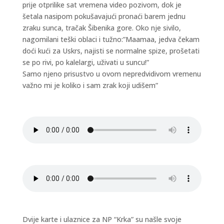
prije otprilike sat vremena video pozivom, dok je
šetala nasipom pokušavajući pronaći barem jednu
zraku sunca, tračak Šibenika gore. Oko nje sivilo,
nagomilani teški oblaci i tužno:”Maamaa, jedva čekam
doći kući za Uskrs, najisti se normalne spize, prošetati
se po rivi, po kalelargi, uživati u suncu!”
Samo njeno prisustvo u ovom nepredvidivom vremenu
važno mi je koliko i sam zrak koji udišem”
Dvije karte i ulaznice za NP “Krka” su našle svoje