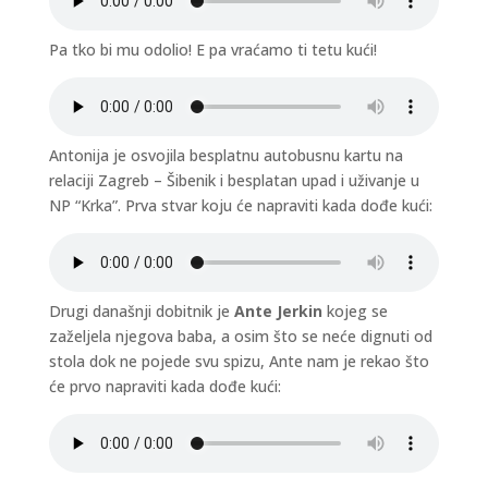
Pa tko bi mu odolio! E pa vraćamo ti tetu kući!
Antonija je osvojila besplatnu autobusnu kartu na
relaciji Zagreb – Šibenik i besplatan upad i uživanje u
NP “Krka”. Prva stvar koju će napraviti kada dođe kući:
Drugi današnji dobitnik je
Ante Jerkin
kojeg se
zaželjela njegova baba, a osim što se neće dignuti od
stola dok ne pojede svu spizu, Ante nam je rekao što
će prvo napraviti kada dođe kući: