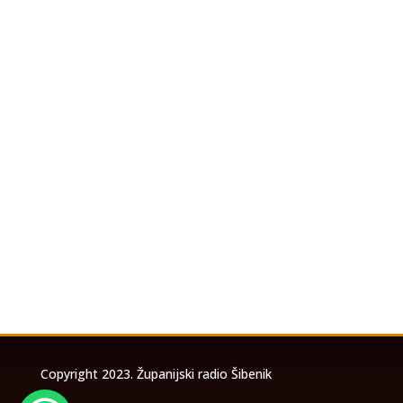
U povodu koncerta Marka Perkovića
Thompsona koji će se održati u utorak, 4.
kolovoza 2026. godine na stadionu Šubićevac u
Šibeniku, a zbog očekivanog velikog broja
posjetitelja, izrađena je posebna prometna
studija temeljem koje će biti uspostavljena
privremena...
Copyright 2023. Županijski radio Šibenik