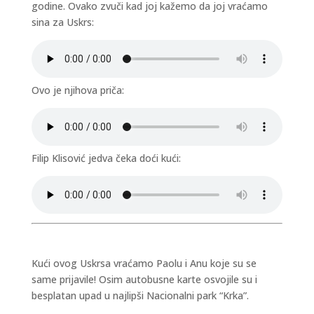
godine. Ovako zvuči kad joj kažemo da joj vraćamo
sina za Uskrs:
Ovo je njihova priča:
Filip Klisović jedva čeka doći kući:
Kući ovog Uskrsa vraćamo Paolu i Anu koje su se
same prijavile! Osim autobusne karte osvojile su i
besplatan upad u najlipši Nacionalni park “Krka”.