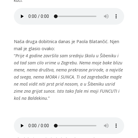
kući:
Naša druga dobitnica danas je Paola Blatančić. Njen
mail je glasio ovako:
“
Prije 4 godine završila sam srednju školu u Šibeniku i
od tad sam cilo vrime u Zagrebu. Nema moje bake blizu
mene, nema društva, nema prekrasne prirode, a najviše
od svega, nema MORA i SUNCA. Ti od zagrebačke magle
ne moš vidit niti prst prid nosom, a u Šibeniku usrid
zime zna grijat sunce. Isto tako fale mi moji FUNCUTI i
koš na Baldekinu.
”