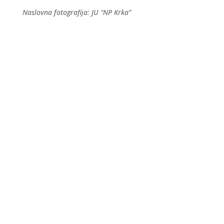
Naslovna fotografija: JU “NP Krka”
Kraljevski grad Knin 26. i 27. rujna postaje
središte outdoor sporta, aktivnog odmora i
obiteljske zabave, u sklopu petog Dalmatia
Šibenik Outdoor Festivala, u organizaciji TZ
Šibensko-kninske županije i TZ Knin. I ovu godinu
vas očekuju zanimljiva natjecanja u...