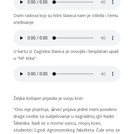
Osim radova koji su hitni Slavica nam je otkrila i čemu
sređivanje:
U kartu iz Zagreba Slavica je osvojila i besplatan upad
u “NP Krka”:
Željka Koloper prijavila je svoju kćer:
“Ovo nije prijetnja, 😀već prijava jedne meni posebno
drage osobe za sudjelovanje u nagradnoj igri Radio
Šibenika. Radi se o mome suncu, mojoj kćeri,
studentici 2.god. Agronomskog fakulteta. Čule smo se