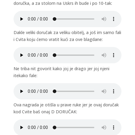
doručka, a za stolom na Uskrs ih bude i po 10-tak:
Dakle veliki doručak za veliku obitelj, a još im samo fali
i Cvita koju ćemo vratit kući za ove blagdane:
Ne triba nit govorit kako joj je drago jer joj njeni
itekako fale:
Ova nagrada je otišla u prave ruke jer je ovaj doručak
kod Cvite baš onaj D DORUČAK: