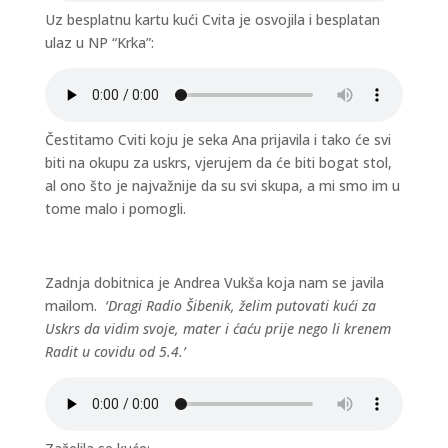
Uz besplatnu kartu kući Cvita je osvojila i besplatan
ulaz u NP “Krka”:
Čestitamo Cviti koju je seka Ana prijavila i tako će svi
biti na okupu za uskrs, vjerujem da će biti bogat stol,
al ono što je najvažnije da su svi skupa, a mi smo im u
tome malo i pomogli.
Zadnja dobitnica je Andrea Vukša koja nam se javila
mailom.
‘Dragi Radio Šibenik, želim putovati kući za
Uskrs da vidim svoje, mater i ćaću prije nego li krenem
Radit u covidu od 5.4.’