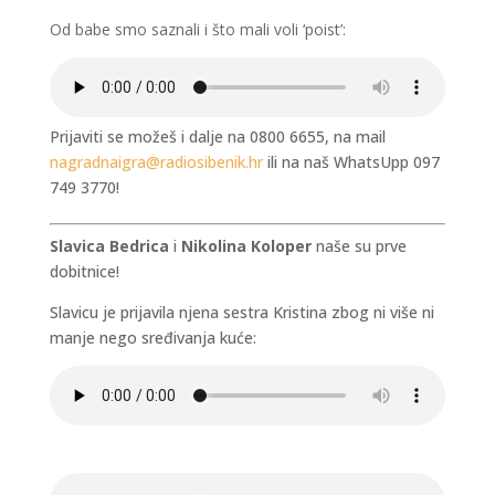
Od babe smo saznali i što mali voli ‘poist’:
Prijaviti se možeš i dalje na 0800 6655, na mail
nagradnaigra@radiosibenik.hr
ili na naš WhatsUpp 097
749 3770!
Slavica Bedrica
i
Nikolina Koloper
naše su prve
dobitnice!
Slavicu je prijavila njena sestra Kristina zbog ni više ni
manje nego sređivanja kuće: