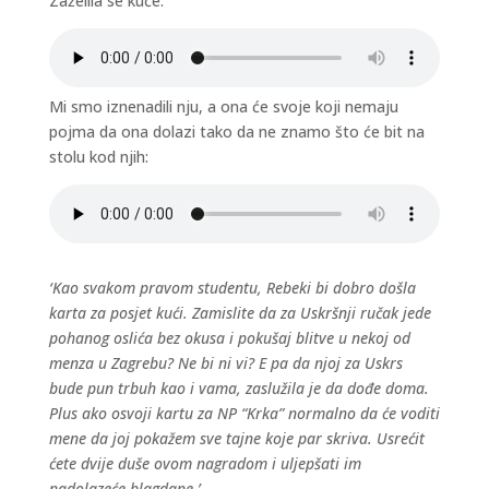
Zaželila se kuće:
Mi smo iznenadili nju, a ona će svoje koji nemaju
pojma da ona dolazi tako da ne znamo što će bit na
stolu kod njih:
‘Kao svakom pravom studentu, Rebeki bi dobro došla
karta za posjet kući. Zamislite da za Uskršnji ručak jede
pohanog oslića bez okusa i pokušaj blitve u nekoj od
menza u Zagrebu? Ne bi ni vi? E pa da njoj za Uskrs
bude pun trbuh kao i vama, zaslužila je da dođe doma.
Plus ako osvoji kartu za NP “Krka” normalno da će voditi
mene da joj pokažem sve tajne koje par skriva. Usrećit
ćete dvije duše ovom nagradom i uljepšati im
nadolazeće blagdane.’