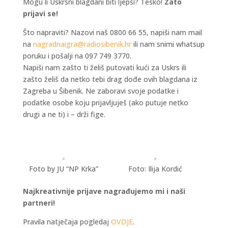
Mogu li Uskrsni blagdani biti ljepši? Teško!
Zato
prijavi se!
Što napraviti? Nazovi naš 0800 66 55, napiši nam mail
na
nagradnaigra@radiosibenik.hr
ili nam snimi whatsup
poruku i pošalji na 097 749 3770.
Napiši nam zašto ti želiš putovati kući za Uskrs ili
zašto želiš da netko tebi drag dođe ovih blagdana iz
Zagreba u Šibenik. Ne zaboravi svoje podatke i
podatke osobe koju prijavljuješ (ako putuje netko
drugi a ne ti) i – drži fige.
Foto by JU “NP Krka”
Foto: Ilija Kordić
Najkreativnije prijave nagrađujemo mi i naši
partneri!
Pravila natječaja pogledaj
OVDJE
.