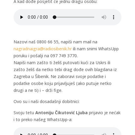
A kad dođe posjetit će jednu dragu osobu:
Nazovi naš 0800 66 55, napiši nam mail na
nagradnaigra@radiosibenik.hr
ili nam snimi WhatsUpp
poruku i pošalji na 097 749 3770.
Napiši nam zašto ti želiš putovati kući za Uskrs ili
zašto želiš da netko tebi drag dođe ovih blagdana iz
Zagreba u Šibenik. Ne zaboravi svoje podatke i
podatke osobe koju prijavljuješ (ako putuje netko
drugi a ne ti) i – drži fige.
Ovo su i naši dosadašnji dobitnici:
Svoju tetu
Antoniju Čikutović Ljuba
prijavio je nećak
i to preko našeg WhatsUpp-a: