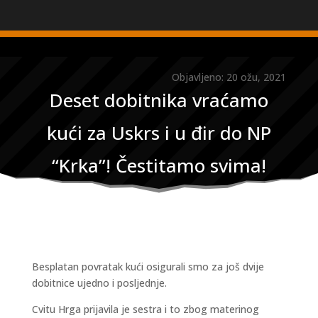
Objavljeno: 20 ožu, 2021
Deset dobitnika vraćamo
kući za Uskrs i u đir do NP
“Krka”! Čestitamo svima!
Besplatan povratak kući osigurali smo za još dvije
dobitnice ujedno i posljednje.
Cvitu Hrga prijavila je sestra i to zbog materinog