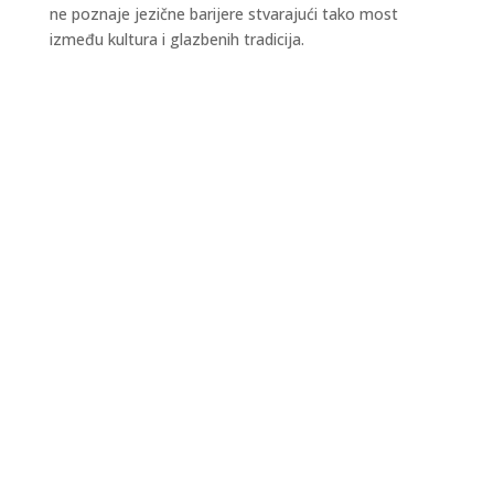
ne poznaje jezične barijere stvarajući tako most
između kultura i glazbenih tradicija.
Kraljevski grad Knin 26. i 27. rujna postaje
središte outdoor sporta, aktivnog odmora i
obiteljske zabave, u sklopu petog Dalmatia
Šibenik Outdoor Festivala, u organizaciji TZ
Šibensko-kninske županije i TZ Knin. I ovu godinu
vas očekuju zanimljiva natjecanja u...