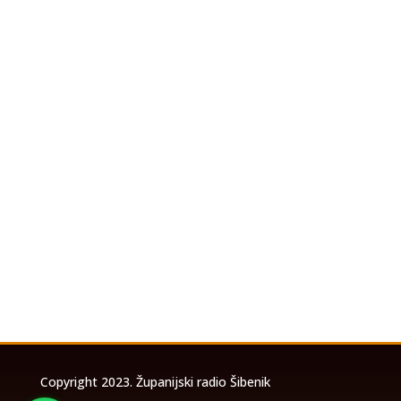
U povodu koncerta Marka Perkovića
Thompsona koji će se održati u utorak, 4.
kolovoza 2026. godine na stadionu Šubićevac u
Šibeniku, a zbog očekivanog velikog broja
posjetitelja, izrađena je posebna prometna
studija temeljem koje će biti uspostavljena
privremena...
Copyright 2023. Županijski radio Šibenik