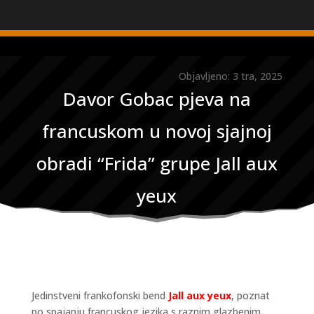
Objavljeno: 3 tra, 2025
Davor Gobac pjeva na
francuskom u novoj sjajnoj
obradi “Frida” grupe Jall aux
yeux
Jedinstveni frankofonski bend
Jall aux yeux
, poznat
po spajanju francuskog jezika s raznim glazbenim