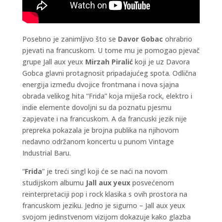
Posebno je zanimljivo što se
Davor Gobac
ohrabrio
pjevati na francuskom. U tome mu je pomogao pjevač
grupe Jall aux yeux
Mirzah Piralić
koji je uz Davora
Gobca glavni protagnosit pripadajućeg spota. Odlična
energija između dvojice frontmana i nova sjajna
obrada velikog hita “Frida” koja miješa rock, elektro i
indie elemente dovoljni su da poznatu pjesmu
zapjevate i na francuskom. A da francuski jezik nije
prepreka pokazala je brojna publika na njihovom
nedavno održanom koncertu u punom Vintage
Industrial Baru.
“
Frida
” je treći singl koji će se naći na novom
studijskom albumu
Jall aux yeux
posvećenom
reinterpretaciji pop i rock klasika s ovih prostora na
francuskom jeziku. Jedno je sigurno – Jall aux yeux
svojom jedinstvenom vizijom dokazuje kako glazba