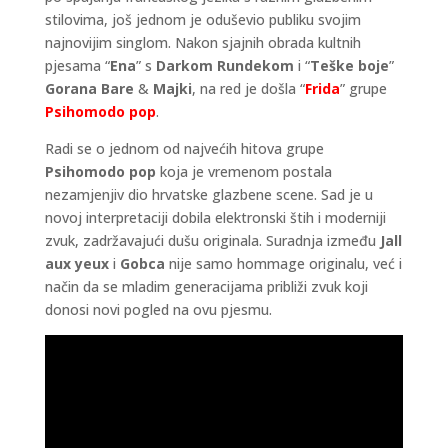
stilovima, još jednom je oduševio publiku svojim
najnovijim singlom. Nakon sjajnih obrada kultnih
pjesama “
Ena
” s
Darkom Rundekom
i “
Teške boje
”
Gorana Bare
&
Majki
, na red je došla “
Frida
” grupe
Psihomodo pop
.
Radi se o jednom od najvećih hitova grupe
Psihomodo pop
koja je vremenom postala
nezamjenjiv dio hrvatske glazbene scene. Sad je u
novoj interpretaciji dobila elektronski štih i moderniji
zvuk, zadržavajući dušu originala. Suradnja između
Jall
aux yeux
i
Gobca
nije samo hommage originalu, već i
način da se mladim generacijama približi zvuk koji
donosi novi pogled na ovu pjesmu.