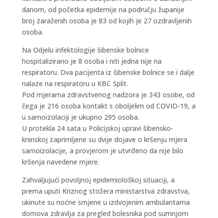
danom, od početka epidemije na području županije
broj zaraženih osoba je 83 od kojih je 27 ozdravljenih
osoba.
Na Odjelu infektologije šibenske bolnice
hospitalizirano je 8 osoba i niti jedna nije na
respiratoru. Dva pacijenta iz šibenske bolnice se i dalje
nalaze na respiratoru u KBC Split.
Pod mjerama zdravstvenog nadzora je 343 osobe, od
čega je 216 osoba kontakt s oboljelim od COVID-19, a
u samoizolaciji je ukupno 295 osoba.
U protekla 24 sata u Policijskoj upravi šibensko-
kninskoj zaprimljene su dvije dojave o kršenju mjera
samoizolacije, a provjerom je utvrđeno da nije bilo
kršenja navedene mjere.
Zahvaljujući povoljnoj epidemiološkoj situaciji, a
prema uputi Kriznog stožera ministarstva zdravstva,
ukinute su noćne smjene u izdvojenim ambulantama
domova zdravlja za pregled bolesnika pod sumnjom