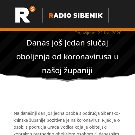
Objavljeno: 22 tra, 2020
Danas još jedan slučaj
oboljenja od koronavirusa u
našoj županiji
Na današnji dan još jedna osoba s područja Šibensko-
kninske županije pozitivna je na koronavirus. Riječ je o
osobi s područja Grada Vodica koja je obiteljski
kontakt s prethodno oboljelom osobom. S današnjim