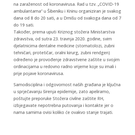
na zaraženost od koronavirusa. Rad u tzv. „COVID-19
ambulantama“ u Šibeniku i Kninu organiziran je svakog
dana od 8 do 20 sati, a u Drnišu od svakoga dana od 7
do 19 sati.
Također, prema uputi Kriznog stožera Ministarstva
zdravstva, od sutra 23. travnja 2020. godine, svim
djelatnicima dentalne medicine (stomatolozi, zubni
tehničari, protetičar, oralni kirurg, zubni rendgen)
određeno je provođenje zdravstvene zaštite u svojim
ordinacijama u redovno radno vrijeme koje su imali i
prije pojave koronavirusa.
Samodisciplina i odgovornost naših građana je ključna
u sprječavanju širenja epidemije, zato apeliramo,
poštujte preporuke Stožera civilne zaštite RH,
izbjegavate nepotrebna putovanja i kontakte jer o
nama samima ovisi koliko će ovakvo stanje trajati.