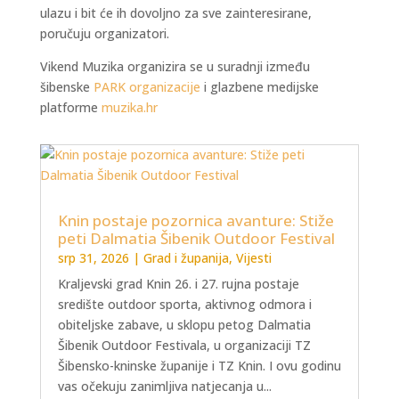
ulazu i bit će ih dovoljno za sve zainteresirane,
poručuju organizatori.
Vikend Muzika organizira se u suradnji između
šibenske
PARK organizacije
i glazbene medijske
platforme
muzika.hr
Knin postaje pozornica avanture: Stiže
peti Dalmatia Šibenik Outdoor Festival
srp 31, 2026
|
Grad i županija
,
Vijesti
Kraljevski grad Knin 26. i 27. rujna postaje
središte outdoor sporta, aktivnog odmora i
obiteljske zabave, u sklopu petog Dalmatia
Šibenik Outdoor Festivala, u organizaciji TZ
Šibensko-kninske županije i TZ Knin. I ovu godinu
vas očekuju zanimljiva natjecanja u...