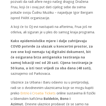
pozvati da radi afere nego našeg dragog Dražena
Fruu, koji će i ovaj put dati cijelog sebe da svima
pokaže svoju Čudnu Muziku – najavljuje Igor Bergam
ispred PARK organizacije.
A koji će to DJ-evi nastupati na afterima, Frua još ne
otkriva, ali siguran je u ples do samog kraja programa.
Kako epidemiološke mjere i dalje zahtijevaju
COVID potvrde za ulazak u koncertni prostor, za
sve one koji nemaju taj digitalni dokument, bit
će osigurana brza antigenska testiranja na
samoj lokaciji već od 20 sati. Cijena testiranja je
50 kuna, a isti test vrijedi za oba dana (48 sati)
,
saznajemo od Parkovaca.
Ulaznice za Urbana i Baru odavno su u pretprodaji,
radi se o dvodnevnim ulaznicama koje se mogu kupiti
preko
Entrio
i
Croatia Tickets
online sustavima ili fizički
u šibenskim kafićima
Baldekin, Bono i
Azimut.
Dnevne ulaznice prodavat će se samo na