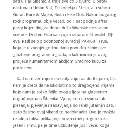
sati u Hali Šibenik, a traje sve do 5 ujutro. U petak
nastupaju Urban & 4, Diskodelija i Stella, a u subotu
Goran Bare & Majke, Reah i Kike Dok. Nakon bogatog
rock programa, obje večeri, od 1 sat počinje after
party kojim dirigira dobra duša šibenske nezavisne
scene – Dražen Frua sa svojim izborom šibenskih DJ-
eva. Radi se o plodonosnoj suradnji PARK-a i Frue,
koja je u zadnjih godinu dana ponudila zanimljive
glazbene programe u gradu, a kulminirala je ovog
proljeća humanitarnom akcijom Gradimo kuću za
potresene.
– Kad nam već mjere dozvoljavaju rad do 6 ujutro, bila
nam je šteta da ne iskoristimo to dragocjeno vrijeme
koje nam je toliko falilo ovoga ljeta na glazbenim
događanjima u Šibeniku. Vjerujemo da svima fali
plesanja, pjevanja i zabavljanja do ranih jutarnjih sati, i
zato želimo ovaj vikend to nadoknaditi. Ovo je možda
i zadnja takva prilika prije novih crnih prognoza za
jesen i zimu, pa je time uzbuđenje još i veće. Koga