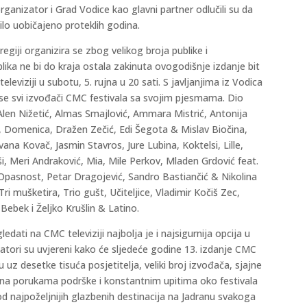
organizator i Grad Vodice kao glavni partner odlučili su da
ilo uobičajeno proteklih godina.
egiji organizira se zbog velikog broja publike i
ka ne bi do kraja ostala zakinuta ovogodišnje izdanje bit
leviziji u subotu, 5. rujna u 20 sati. S javljanjima iz Vodica
e se svi izvođači CMC festivala sa svojim pjesmama. Dio
Alen Nižetić, Almas Smajlović, Ammara Mistrić, Antonija
ić, Domenica, Dražen Zečić, Edi Šegota & Mislav Biočina,
Ivana Kovač, Jasmin Stavros, Jure Lubina, Koktelsi, Lille,
i, Meri Andraković, Mia, Mile Perkov, Mladen Grdović feat.
Opasnost, Petar Dragojević, Sandro Bastiančić & Nikolina
i mušketira, Trio gušt, Učiteljice, Vladimir Kočiš Zec,
Bebek i Željko Krušlin & Latino.
edati na CMC televiziji najbolja je i najsigurnija opcija u
atori su uvjereni kako će sljedeće godine 13. izdanje CMC
u uz desetke tisuća posjetitelja, veliki broj izvođača, sjajne
a na porukama podrške i konstantnim upitima oko festivala
 najpoželjnijih glazbenih destinacija na Jadranu svakoga