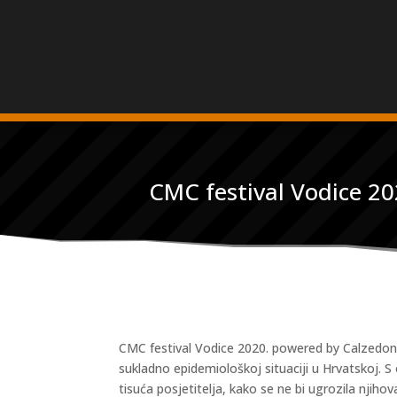
CMC festival Vodice 2
CMC festival Vodice 2020. powered by Calzedonia
sukladno epidemiološkoj situaciji u Hrvatskoj. S
tisuća posjetitelja, kako se ne bi ugrozila njihov