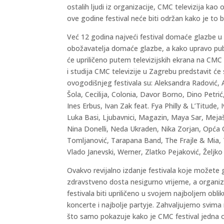
ostalih ljudi iz organizacije, CMC televizija kao 
ove godine festival neće biti održan kako je to b
Već 12 godina najveći festival domaće glazbe u r
obožavatelja domaće glazbe, a kako upravo publi
će upriličeno putem televizijskih ekrana na CMC te
i studija CMC televizije u Zagrebu predstavit ć
ovogodišnjeg festivala su: Aleksandra Radović, 
Šola, Cecilija, Colonia, Davor Borno, Dino Petr
Ines Erbus, Ivan Zak feat. Fya Philly & L’Titude, 
Luka Basi, Ljubavnici, Magazin, Maya Sar, Mejaš
Nina Donelli, Neda Ukraden, Nika Zorjan, Opća 
Tomljanović, Tarapana Band, The Frajle & Mia, Tr
Vlado Janevski, Werner, Zlatko Pejaković, Željko 
Ovakvo revijalno izdanje festivala koje možete gl
zdravstveno dosta nesigurno vrijeme, a organiz
festivala biti upriličeno u svojem najboljem oblik
koncerte i najbolje partyje. Zahvaljujemo svim
što samo pokazuje kako je CMC festival jedna od