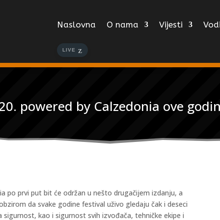
Naslovna
O nama
Vijesti
Vodi
LIVE
020. powered by Calzedonia ove godin
 po prvi put bit će održan u nešto drugačijem izdanju, a
 obzirom da svake godine festival uživo gledaju čak i deseci
a sigurnost, kao i sigurnost svih izvođača, tehničke ekipe i