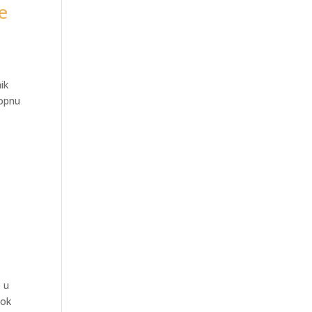
e
ik
kopnu
e u
dok