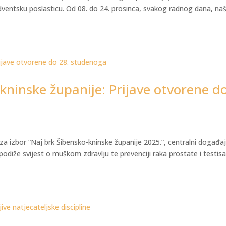
dventsku poslasticu. Od 08. do 24. prosinca, svakog radnog dana, na
-kninske županije: Prijave otvorene d
a izbor “Naj brk Šibensko-kninske županije 2025.”, centralni događa
odiže svijest o muškom zdravlju te prevenciji raka prostate i testisa