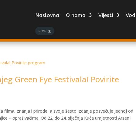
Naslovna
O nama
Vijesti
Vodi
LIVE
eg Green Eye Festivala! Povirite
a filma, znanja i prirode, a svoje šesto izdanje posvećuje jednoj od
jice – oprašivačima. Od 22. do 24. siječnja Kuća umjetnosti Arsen i