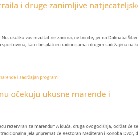
raila i druge zanimljive natjecateljsk
No, ukoliko vas rezultat ne zanima, ne brinite, jer na Dalmatia Šiben
m sportovima, kao i besplatnim radionicama i drugim sadržajima na 
enu očekuju ukusne marende i
misecu rezerviran za marendu!“ A iduća, druga ovogodišnja, održat će s
tradicionalna jela pripremat će Restoran Mediteran i Konoba Dvor, 