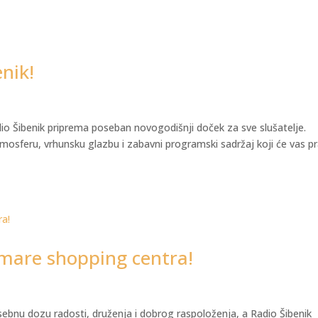
nik!
io Šibenik priprema poseban novogodišnji doček za sve slušatelje.
tmosferu, vrhunsku glazbu i zabavni programski sadržaj koji će vas pra
lmare shopping centra!
ebnu dozu radosti, druženja i dobrog raspoloženja, a Radio Šibenik