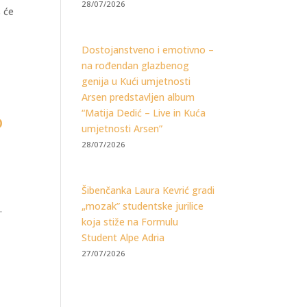
28/07/2026
š će
Dostojanstveno i emotivno –
na rođendan glazbenog
genija u Kući umjetnosti
Arsen predstavljen album
“Matija Dedić – Live in Kuća
o
umjetnosti Arsen”
28/07/2026
Šibenčanka Laura Kevrić gradi
j
„mozak” studentske jurilice
.
koja stiže na Formulu
Student Alpe Adria
27/07/2026