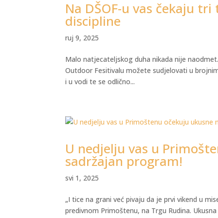
Na DŠOF-u vas čekaju tri t
discipline
ruj 9, 2025
Malo natjecateljskog duha nikada nije naodmet. 
Outdoor Fesitivalu možete sudjelovati u brojni
i u vodi te se odlično...
U nedjelju vas u Primošt
sadržajan program!
svi 1, 2025
„I tice na grani već pivaju da je prvi vikend u 
predivnom Primoštenu, na Trgu Rudina. Ukusna 