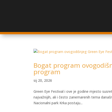
Bogat program ovogodišnj
program
sij 20, 2026
Green Eye Festival i ove je godine mjesto susret
najvažnijih, ali i često zanemarenih tema današn
Nacionalni park Krka postaju...