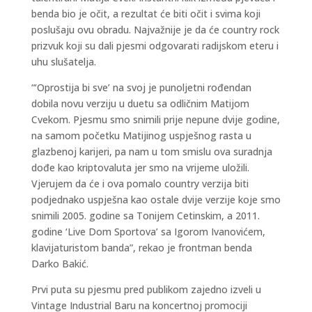
benda bio je očit, a rezultat će biti očit i svima koji
poslušaju ovu obradu. Najvažnije je da će country rock
prizvuk koji su dali pjesmi odgovarati radijskom eteru i
uhu slušatelja.
“‘Oprostija bi sve’ na svoj je punoljetni rođendan
dobila novu verziju u duetu sa odličnim Matijom
Cvekom. Pjesmu smo snimili prije nepune dvije godine,
na samom početku Matijinog uspješnog rasta u
glazbenoj karijeri, pa nam u tom smislu ova suradnja
dođe kao kriptovaluta jer smo na vrijeme uložili.
Vjerujem da će i ova pomalo country verzija biti
podjednako uspješna kao ostale dvije verzije koje smo
snimili 2005. godine sa Tonijem Cetinskim, a 2011.
godine ‘Live Dom Sportova’ sa Igorom Ivanovićem,
klavijaturistom banda”, rekao je frontman benda
Darko Bakić.
Prvi puta su pjesmu pred publikom zajedno izveli u
Vintage Industrial Baru na koncertnoj promociji