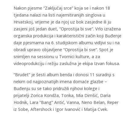
Nakon pjesme “Zaključaj srce” koja se i nakon 18
tjedana nalazi na listi najemitiranijih singlova u
Hrvatskoj, vrijeme je da njoj uz bok zasjedne ili ju
zasjeni još jedan duet, “Oprostija bi sve”. Vrlo izražena
organska produkcija i karakteristični začin koji Buđenje
daje pjesmama na 6. studijskom albumu vidljivi su i na
obradi upravo objavljene “Oprostija bi sve”. Spot je
snimljen na sessionu u Tvornici kulture, a za
videoprodukciju i režiju zaslužna je ekipa Izvan fokusa.
“Brudet” je šesti album benda i donosi 11 suradnji s
nekim od najpoznatijih imena domaće glazbe –
Buđenju su se tako pridružili njihovi kolege i
prijatelji Zorica Kondža, Tonka, Mia Dimšić, Daria
Hodnik, Lara “Bang” Antić, Vanna, Neno Belan, Reper
iz Sobe, Aftershock i Igor Ivanović i Matija Cvek.