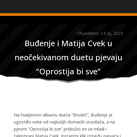
Objavljeno: 14 sij, 2023
Buđenje i Matija Cvek u
neočekivanom duetu pjevaju
“Oprostija bi sve”
Na hvaljenom albumu dueta “Brudet”, Buđenje je
ugostillo neke od najboljih domaćih izvođača, a na
pjesmi “Oprostija bi sve” pridružio im se mladi i
talentirani Matija Cvek. Instantni klik između pjevača i