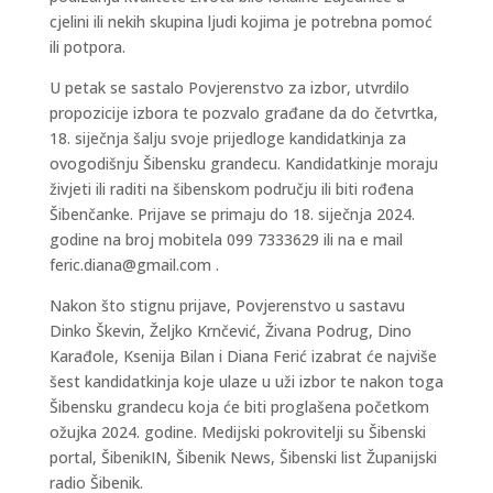
cjelini ili nekih skupina ljudi kojima je potrebna pomoć
ili potpora.
U petak se sastalo Povjerenstvo za izbor, utvrdilo
propozicije izbora te pozvalo građane da do četvrtka,
18. siječnja šalju svoje prijedloge kandidatkinja za
ovogodišnju Šibensku grandecu. Kandidatkinje moraju
živjeti ili raditi na šibenskom području ili biti rođena
Šibenčanke. Prijave se primaju do 18. siječnja 2024.
godine na broj mobitela 099 7333629 ili na e mail
feric.diana@gmail.com .
Nakon što stignu prijave, Povjerenstvo u sastavu
Dinko Škevin, Željko Krnčević, Živana Podrug, Dino
Karađole, Ksenija Bilan i Diana Ferić izabrat će najviše
šest kandidatkinja koje ulaze u uži izbor te nakon toga
Šibensku grandecu koja će biti proglašena početkom
ožujka 2024. godine. Medijski pokrovitelji su Šibenski
portal, ŠibenikIN, Šibenik News, Šibenski list Županijski
radio Šibenik.