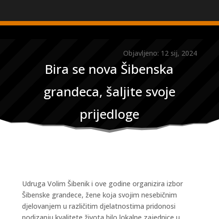
Objavljeno: 12 sij, 2024
Bira se nova Šibenska
grandeca, šaljite svoje
prijedloge
Udruga Volim Šibenik i ove godine organizira izbor
Šibenske grandece, žene koja svojim nesebičnim
djelovanjem u različitim djelatnostima pridonosi
podizanju kvalitete života bilo lokalne zajednice u