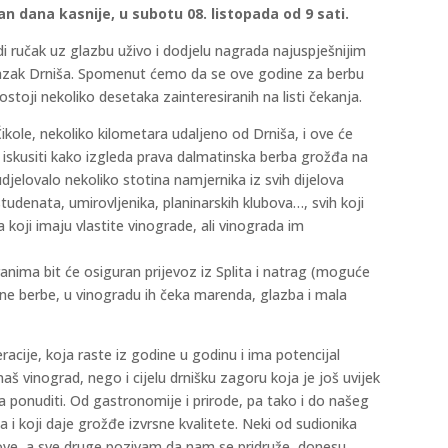
an dana kasnije, u subotu 08. listopada od 9 sati.
edi ručak uz glazbu uživo i dodjelu nagrada najuspješnijim
bilazak Drniša. Spomenut ćemo da se ove godine za berbu
ostoji nekoliko desetaka zainteresiranih na listi čekanja.
ole, nekoliko kilometara udaljeno od Drniša, i ove će
li iskusiti kako izgleda prava dalmatinska berba grožđa na
udjelovalo nekoliko stotina namjernika iz svih dijelova
studenata, umirovljenika, planinarskih klubova…, svih koji
a koji imaju vlastite vinograde, ali vinograda im
ranima bit će osiguran prijevoz iz Splita i natrag (moguće
tne berbe, u vinogradu ih čeka marenda, glazba i mala
racije, koja raste iz godine u godinu i ima potencijal
aš vinograd, nego i cijelu drnišku zagoru koja je još uvijek
a ponuditi. Od gastronomije i prirode, pa tako i do našeg
 i koji daje grožđe izvrsne kvalitete. Neki od sudionika
ove, a sve druge pozivam da nam se pridruže, donesu