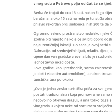
vinogradu u Petrovu polju održat će se tjed
Berba će trajati do cca 13 sati, nakon čega slij
beračima, a oko 15 sati na redu je turistički o
prijavio rekordan broj sudionika, njih 200 te da p
Ogromno zeleno prostranstvo nedaleko rijeke Čik
godine biti mjesto na koje će svi biti dobro doš
najautentičnijoj lokaciji. Do sada je ovoj berbi s
Dalmacije, od sredovječnih ljudi, mladih, djece, 
cijene dan van gradske vreve, a bilo je i sudionik
jednostavno nikad dosta.
I ove godine, kao i prethodnih, svima zainteresi
je doći i vlastitim automobilom), a nakon trosa
turistička tura po okolici.
„Ovo je jedna vinsko-turistička priča za sve gene
postati tradicionalna i koja promovira ne samo n
nedovoljno otkriven dragulj, a ima toliko toga z
vinograda u kojem neke od sorti rastu stoljećima
dolaze nam svaku godinu i siguran sam da će i 