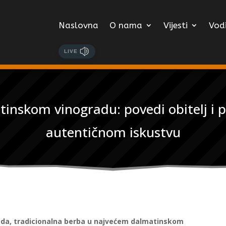
Naslovna
O nama
Vijesti
Vodi
LIVE
skom vinogradu: povedi obitelj i pri
autentičnom iskustvu
pada, tradicionalna berba u najvećem dalmatinskom