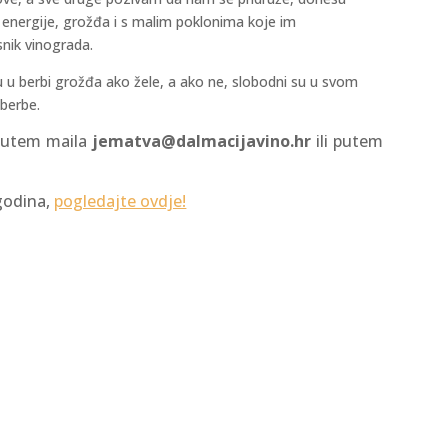
e energije, grožđa i s malim poklonima koje im
snik vinograda.
 u berbi grožđa ako žele, a ako ne, slobodni su u svom
 berbe.
 putem maila
jematva@dalmacijavino.hr
ili putem
 godina,
pogledajte ovdje!