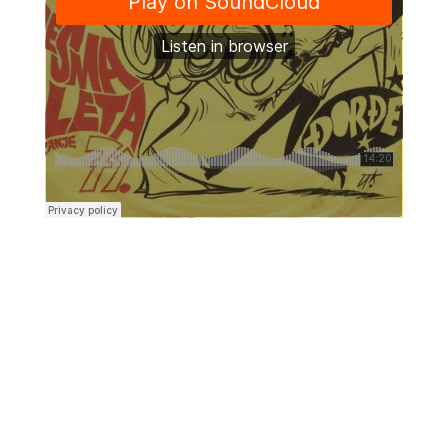
Kraljevski grad Knin 26. i 27. rujna postaje