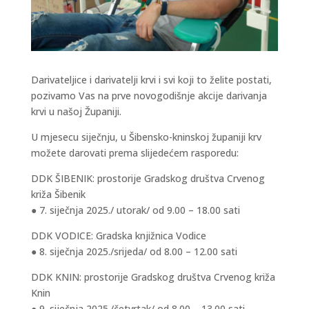
Darivateljice i darivatelji krvi i svi koji to želite postati,
pozivamo Vas na prve novogodišnje akcije darivanja
krvi u našoj Županiji.
U mjesecu siječnju, u Šibensko-kninskoj županiji krv
možete darovati prema slijedećem rasporedu:
DDK ŠIBENIK: prostorije Gradskog društva Crvenog
križa Šibenik
● 7. siječnja 2025./ utorak/ od 9.00 – 18.00 sati
DDK VODICE: Gradska knjižnica Vodice
● 8. siječnja 2025./srijeda/ od 8.00 – 12.00 sati
DDK KNIN: prostorije Gradskog društva Crvenog križa
Knin
● 9. siječnja 2025./četvrtak/ od 8.00 – 13.00 sati