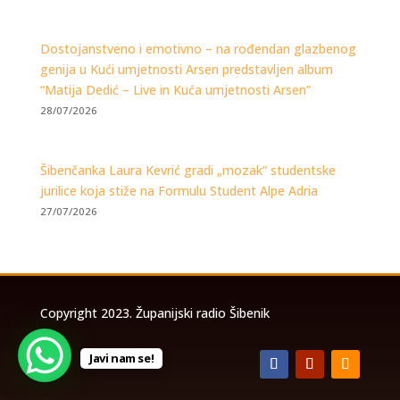
Dostojanstveno i emotivno – na rođendan glazbenog
genija u Kući umjetnosti Arsen predstavljen album
“Matija Dedić – Live in Kuća umjetnosti Arsen”
28/07/2026
Šibenčanka Laura Kevrić gradi „mozak” studentske
jurilice koja stiže na Formulu Student Alpe Adria
27/07/2026
Copyright 2023. Županijski radio Šibenik
Javi nam se!