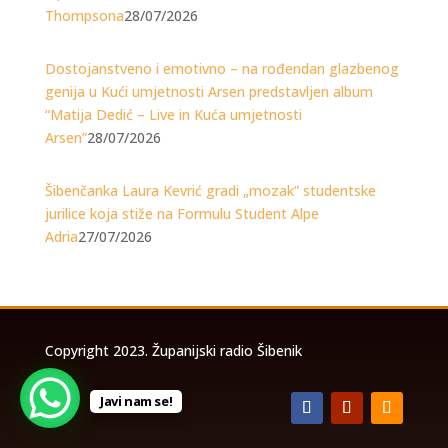
Thompsona
28/07/2026
Dostojanstveno i emotivno – na rođendan glazbenog
genija u Kući umjetnosti Arsen predstavljen album
“Matija Dedić – Live in Kuća umjetnosti
Arsen”
28/07/2026
Šibenčanka Laura Kevrić gradi „mozak” studentske
jurilice koja stiže na Formulu Student Alpe
Adria
27/07/2026
Copyright 2023. Županijski radio Šibenik
Javi nam se!