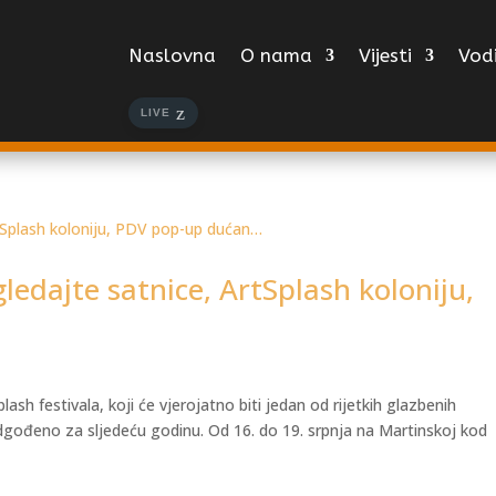
Naslovna
O nama
Vijesti
Vodi
LIVE
gledajte satnice, ArtSplash koloniju,
sh festivala, koji će vjerojatno biti jedan od rijetkih glazbenih
odgođeno za sljedeću godinu. Od 16. do 19. srpnja na Martinskoj kod