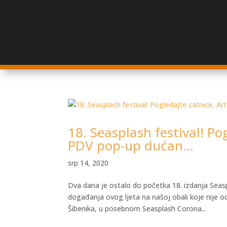
18. Seasplash festival! Po
PDV pop-up dućan…
srp 14, 2020
Dva dana je ostalo do početka 18. izdanja Seaspla
događanja ovog ljeta na našoj obali koje nije 
Šibenika, u posebnom Seasplash Corona...