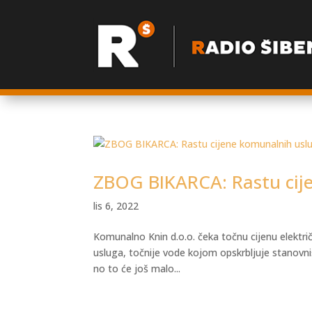
ZBOG BIKARCA: Rastu cije
lis 6, 2022
Komunalno Knin d.o.o. čeka točnu cijenu električn
usluga, točnije vode kojom opskrbljuje stanovništ
no to će još malo...