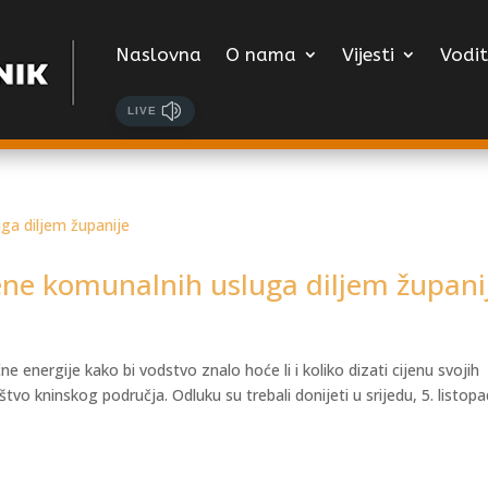
Naslovna
O nama
Vijesti
Vodit
LIVE
ne komunalnih usluga diljem župani
e energije kako bi vodstvo znalo hoće li i koliko dizati cijenu svojih
vo kninskog područja. Odluku su trebali donijeti u srijedu, 5. listopa