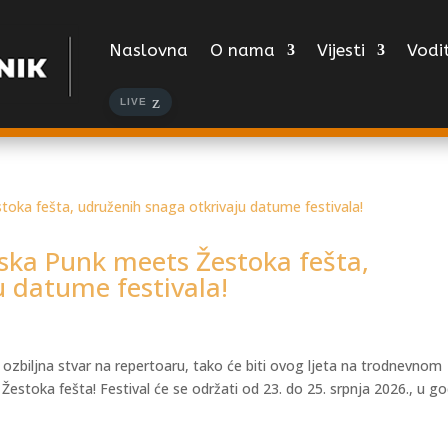
Naslovna
O nama
Vijesti
Vodit
LIVE
ska Punk meets Žestoka fešta,
u datume festivala!
 ozbiljna stvar na repertoaru, tako će biti ovog ljeta na trodnevnom
toka fešta! Festival će se održati od 23. do 25. srpnja 2026., u go