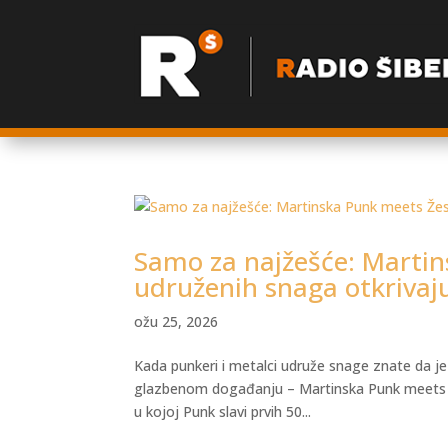
Samo za najžešće: Martin
udruženih snaga otkrivaj
ožu 25, 2026
Kada punkeri i metalci udruže snage znate da je
glazbenom događanju – Martinska Punk meets Žes
u kojoj Punk slavi prvih 50...