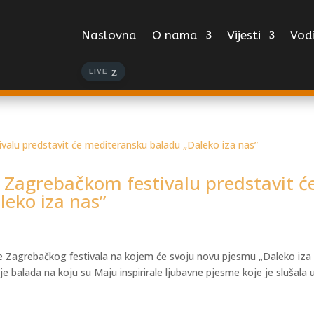
Naslovna
O nama
Vijesti
Vodi
LIVE
Zagrebačkom festivalu predstavit ć
eko iza nas”
anje Zagrebačkog festivala na kojem će svoju novu pjesmu „Daleko iza
je balada na koju su Maju inspirirale ljubavne pjesme koje je slušala 