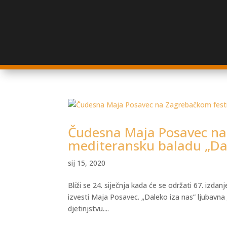
Čudesna Maja Posavec na 
mediteransku baladu „Dal
sij 15, 2020
Bliži se 24. siječnja kada će se održati 67. izd
izvesti Maja Posavec. „Daleko iza nas” ljubavna 
djetinjstvu....