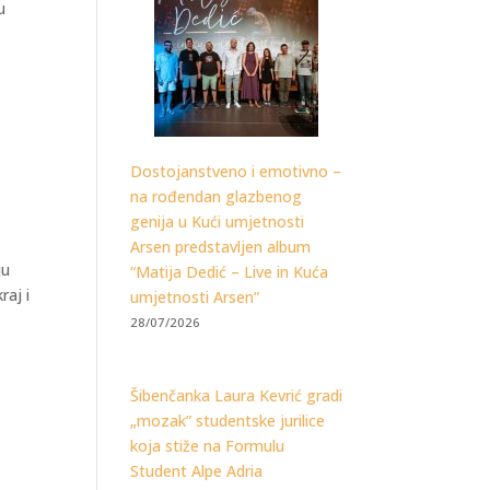
u
Dostojanstveno i emotivno –
na rođendan glazbenog
genija u Kući umjetnosti
Arsen predstavljen album
ju
“Matija Dedić – Live in Kuća
raj i
umjetnosti Arsen”
28/07/2026
Šibenčanka Laura Kevrić gradi
„mozak” studentske jurilice
koja stiže na Formulu
Student Alpe Adria