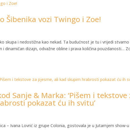
o Šibenika vozi Twingo i Zoe!
ako skupa i nedostižna kao nekad. Ta budućnost je tu i vrijedi stvarno
n i dinamičan dizajn, odvažne obline i prava količina pouzdanosti… Z
kod Sanje & Marka: ‘Pišem i tekstove 
abrosti pokazat ću ih svitu’
nica – Ivana Lovrić iz grupe Colonia, gostovala je u Jutarnjem show-u