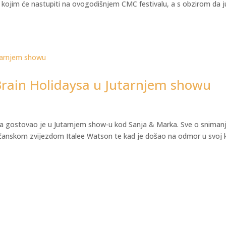
 s kojim će nastupiti na ovogodišnjem CMC festivalu, a s obzirom da j
Brain Holidaysa u Jutarnjem showu
sa gostovao je u Jutarnjem show-u kod Sanja & Marka. Sve o sniman
jčanskom zvijezdom Italee Watson te kad je došao na odmor u svoj k