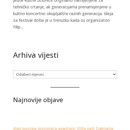
jedne kultne učionice originalno namijenjene za
tehničko crtanje, ali generacijama prenamijenjene u
kultno koncertno okupljalište raznih generacija. Ideja
za festival došla je u trenutku kada su organizatori
Filip...
Arhiva vijesti
Arhiva
Najnovije objave
Knin postaje pozornica avanture: Stiže peti Dalmatia